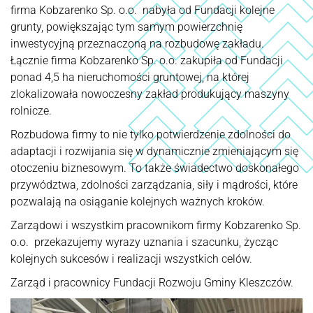
firma Kobzarenko Sp. o.o. nabyła od Fundacji kolejne
grunty, powiększając tym samym powierzchnię
inwestycyjną przeznaczoną na rozbudowę zakładu.
Łącznie firma Kobzarenko Sp. o.o. zakupiła od Fundacji
ponad 4,5 ha nieruchomości gruntowej, na której
zlokalizowała nowoczesny zakład produkujący maszyny
rolnicze.
Rozbudowa firmy to nie tylko potwierdzenie zdolności do
adaptacji i rozwijania się w dynamicznie zmieniającym się
otoczeniu biznesowym. To także świadectwo doskonałego
przywództwa, zdolności zarządzania, siły i mądrości, które
pozwalają na osiąganie kolejnych ważnych kroków.
Zarządowi i wszystkim pracownikom firmy Kobzarenko Sp.
o.o. przekazujemy wyrazy uznania i szacunku, życząc
kolejnych sukcesów i realizacji wszystkich celów.
Zarząd i pracownicy Fundacji Rozwoju Gminy Kleszczów.