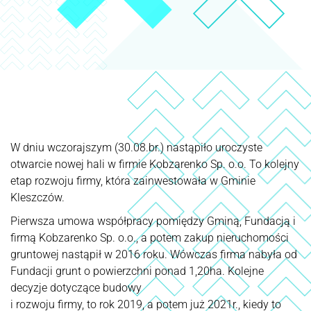
W dniu wczorajszym (30.08.br.) nastąpiło uroczyste
otwarcie nowej hali w firmie Kobzarenko Sp. o.o. To kolejny
etap rozwoju firmy, która zainwestowała w Gminie
Kleszczów.
Pierwsza umowa współpracy pomiędzy Gminą, Fundacją i
firmą Kobzarenko Sp. o.o., a potem zakup nieruchomości
gruntowej nastąpił w 2016 roku. Wówczas firma nabyła od
Fundacji grunt o powierzchni ponad 1,20ha. Kolejne
decyzje dotyczące budowy
i rozwoju firmy, to rok 2019, a potem już 2021r., kiedy to